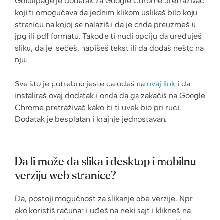
Gofullpage je dodatak za Google Chrome pretraživač
koji ti omogućava da jednim klikom uslikaš bilo koju
stranicu na kojoj se nalaziš i da je onda preuzmeš u
jpg ili pdf formatu. Takođe ti nudi opciju da uređuješ
sliku, da je isečeš, napišeš tekst ili da dodaš nešto na
nju.
Sve što je potrebno jeste da odeš na
ovaj link
i da
instaliraš ovaj dodatak i onda da ga zakačiš na Google
Chrome pretraživač kako bi ti uvek bio pri ruci.
Dodatak je besplatan i krajnje jednostavan.
Da li može da slika i desktop i mobilnu
verziju web stranice?
Da, postoji mogućnost za slikanje obe verzije. Npr
ako koristiš računar i uđeš na neki sajt i klikneš na