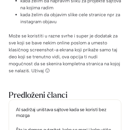
kada želim da napravim sliku za projekte sajtova
na kojima radim
kada želim da objavim slike cele stranice npr za
instagram objavu
Može se koristiti u razne svrhe i super je dodatak za
sve koji se bave nekim online poslom a umesto
klasičnog screenshot-a ekrana koji prikaže samo taj
deo koji se trenutno vidi, ova opcija ti nudi
mogućnost da se skenira kompletna stranica na kojoj
se nalaziš. Uživaj 🙂
Predloženi članci
AI sadržaj uništava sajtove kada se koristi bez
mozga
Šta je domen autoritet, kako se meri i kako utiče