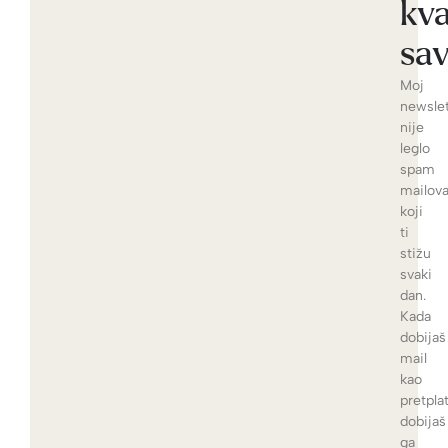
kva
sav
Moj
newslet
nije
leglo
spam
mailov
koji
ti
stižu
svaki
dan.
Kada
dobijaš
mail
kao
pretplat
dobijaš
ga