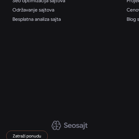
Seo optimizacija sajtova
Proje
Održavanje sajtova
Cenov
Besplatna analiza sajta
Blog 
Zatraži ponudu