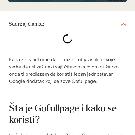
Sadržaj članka:
Kada želiš nekome da pokažeš, objaviš ili u svoje
svrhe da uslikaš neki sajt čitavom svojom dužinom
onda ti predlažem da koristiš jedan jednostavan
Google dodatak koji se zove Gofullpage.
Šta je Gofullpage i kako se
koristi?