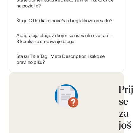
na pozicije?
Šta je CTR i kako povećati broj klikova na sajtu?
Adaptacija blogova koji nisu ostvarili rezultate –
3 koraka za sređivanje bloga
Šta su Title Tag i Meta Description i kako se
pravilno pišu?
Pri
se
za
još