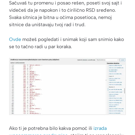
Sačuvaš tu promenu i posao rešen, poseti svoj sajt i
videćeš da je napokon i to ćirilično RSD sređeno.
Svaka sitnica je bitna u očima posetioca, nemoj
sitnice da uništavaju tvoj rad i trud.
Ovde
možeš pogledati i snimak koji sam snimio kako
se to tačno radi u par koraka.
Ako ti je potrebna bilo kakva pomoć ili
izrada