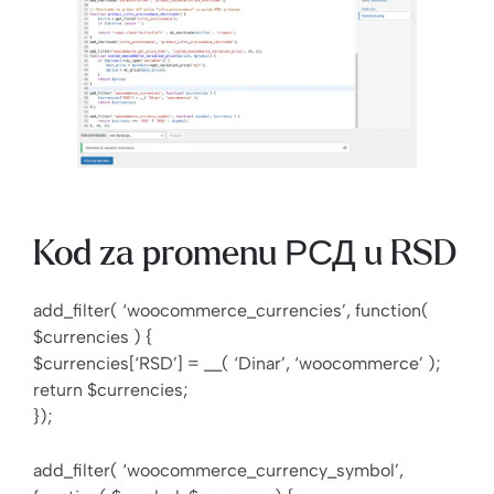
Kod za promenu РСД u RSD
add_filter( ‘woocommerce_currencies’, function(
$currencies ) {
$currencies[‘RSD’] = __( ‘Dinar’, ‘woocommerce’ );
return $currencies;
});
add_filter( ‘woocommerce_currency_symbol’,