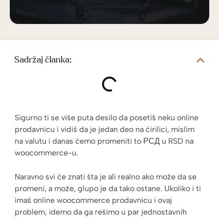
Sadržaj članka:
Sigurno ti se više puta desilo da posetiš neku online
prodavnicu i vidiš da je jedan deo na ćirilici, mislim
na valutu i danas ćemo promeniti to РСД u RSD na
woocommerce-u.
Naravno svi će znati šta je ali realno ako može da se
promeni, a može, glupo je da tako ostane. Ukoliko i ti
imaš online woocommerce prodavnicu i ovaj
problem, idemo da ga rešimo u par jednostavnih