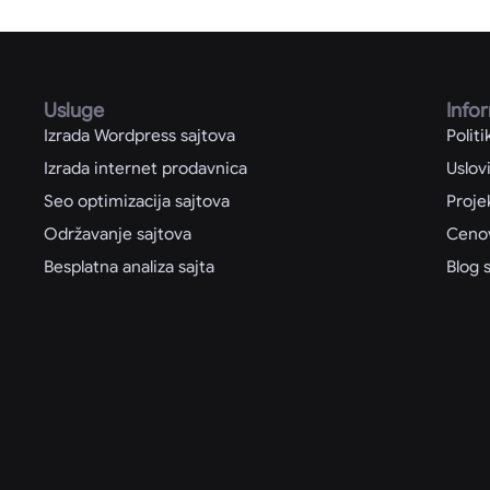
Usluge
Info
Izrada Wordpress sajtova
Politi
Izrada internet prodavnica
Uslov
Seo optimizacija sajtova
Proje
Održavanje sajtova
Cenov
Besplatna analiza sajta
Blog 