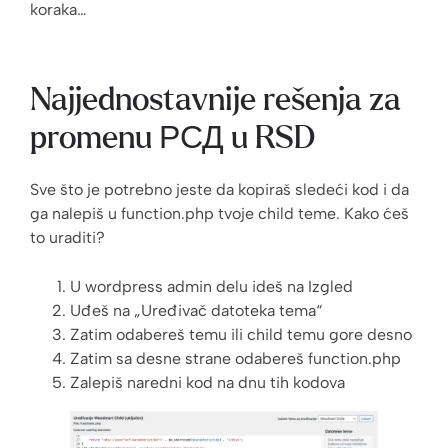
koraka…
Najjednostavnije rešenja za
promenu РСД u RSD
Sve što je potrebno jeste da kopiraš sledeći kod i da
ga nalepiš u function.php tvoje child teme. Kako ćeš
to uraditi?
U wordpress admin delu ideš na Izgled
Uđeš na „Uređivač datoteka tema“
Zatim odabereš temu ili child temu gore desno
Zatim sa desne strane odabereš function.php
Zalepiš naredni kod na dnu tih kodova