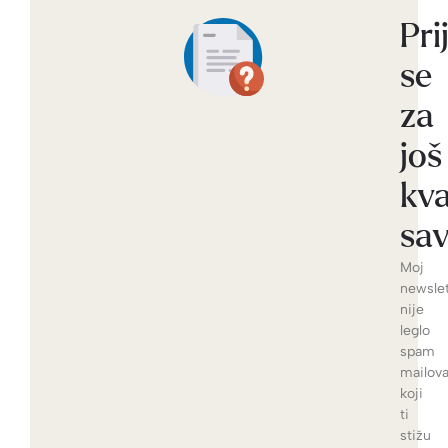
Pri
se
za
još
kva
sav
Moj
newslet
nije
leglo
spam
mailov
koji
ti
stižu