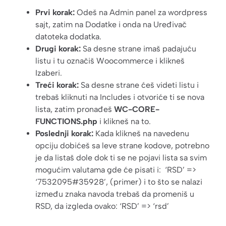
Prvi korak:
Odeš na Admin panel za wordpress
sajt, zatim na Dodatke i onda na Uređivač
datoteka dodatka.
Drugi korak:
Sa desne strane imaš padajuću
listu i tu označiš Woocommerce i klikneš
Izaberi.
Treći korak:
Sa desne strane ćeš videti listu i
trebaš kliknuti na Includes i otvoriće ti se nova
lista, zatim pronađeš
WC-CORE-
FUNCTIONS.php
i klikneš na to.
Poslednji korak:
Kada klikneš na navedenu
opciju dobićeš sa leve strane kodove, potrebno
je da listaš dole dok ti se ne pojavi lista sa svim
mogućim valutama gde će pisati i: ‘RSD’ =>
‘7532095#35928’, (primer) i to što se nalazi
između znaka navoda trebaš da promeniš u
RSD, da izgleda ovako: ‘RSD’ => ‘rsd’