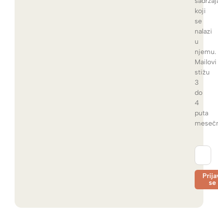
sadržaj
koji
se
nalazi
u
njemu.
Mailovi
stižu
3
do
4
puta
mesečn
Prija
se
Altern