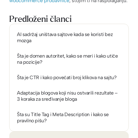
woocommerce prodavnice
, stojim ti na raspolaganju.
Predloženi članci
AI sadržaj uništava sajtove kada se koristi bez
mozga
Šta je domen autoritet, kako se meri i kako utiče
na pozicije?
Šta je CTR i kako povećati broj klikova na sajtu?
Adaptacija blogova koji nisu ostvarili rezultate –
3 koraka za sređivanje bloga
Šta su Title Tag i Meta Description i kako se
pravilno pišu?