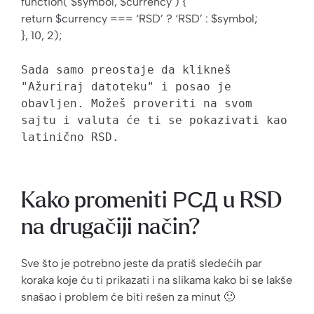
function( $symbol, $currency ) {
return $currency === ‘RSD’ ? ‘RSD’ : $symbol;
}, 10, 2);
Sada samo preostaje da klikneš 
"Ažuriraj datoteku" i posao je 
obavljen. Možeš proveriti na svom 
sajtu i valuta će ti se pokazivati kao 
latinično RSD.
Kako promeniti РСД u RSD
na drugačiji način?
Sve što je potrebno jeste da pratiš sledećih par
koraka koje ću ti prikazati i na slikama kako bi se lakše
snašao i problem će biti rešen za minut 🙂